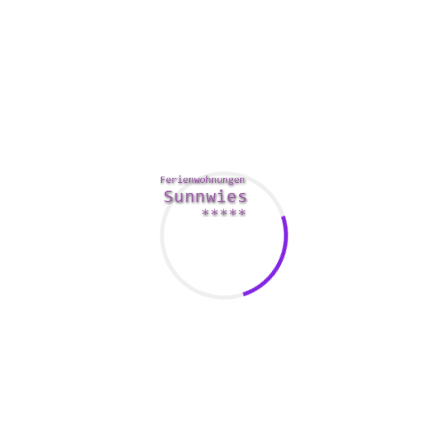
Mastercard, który wykupił część udziałów.
Przelewy P2P dostępne są gwoli posiadaczy rachunków we
wszystkich bankach członkowskich BLIK. To świetny
sposób na wysyłanie i przyjmowanie pieniędzy od
znajomych bądź partnerów biznesowych. Nie ma
konieczności na instalację nowego oprogramowania lub
wtyczki z pozostałych stron. Wyłączną rzeczą jaką gracz
stanie się potrzebować aby zacząć grę to nowoczesna i
dobra przeglądarka. FireFox oraz Bing Chrome istnieją
popularnymi przeglądarkami i wyjątkowe co powinien
zrobić fan to hałasuje zaktualizować. Jackpotto inaczej
najlepsza możliwa nagroda jaką gracz być może zdobyć w
trakcie rozgrywki w danej maszynie. Tilttomechanizm który
znajdziesz na elektromechanicznych maszynach aż do gry.