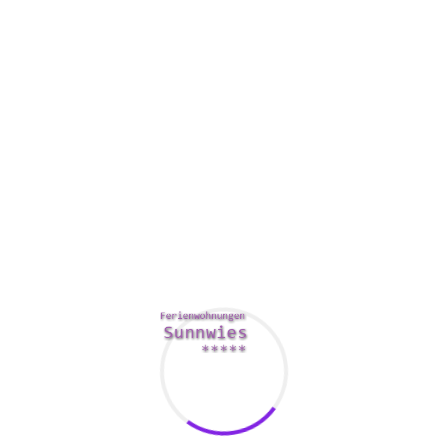
gra na automacie o niskiej jakości, jako że nie
pobiera ona opłat.
W istocie bezpośrednio BLIK dostępny jest jedynie
w niewielkiej liczbie kasyn.
W tabeli poniżej możesz zobaczyć parę różnic między
Blikiem zaś innymi popularnymi metodami płatności w
kasynach online. Blik to jedna z najpopularniejszych metod
płatności w Polsce.
Bezstronny pogląd dzięki Kasyna
Spośród Blikiem
Utwórz konto w kasynie BetAmo jak i również odbierz bonus
kasynowy wyjąwszy depozytu – 20 darmowych spinów
dzięki grę dzięki automacie The Golden Owl of Athena! Na
dodatek bonus gwoli nowych internautów aż do 1000