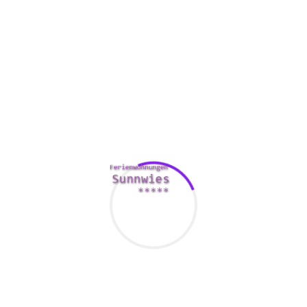
lobortis nisl ut aliquip ex ea commodo consequat. Duis
autem vel eum iriure dolor in hendrerit in vulputate velit esse
molestie consequat, vel illum dolore eu feugiat nulla
facilisis at vero eros et accumsan et iusto odio dignissim
qui blandit praesent luptatum zzril delenit augue duis dolore
te feugait nulla facilisi. Nam liber tempor cum soluta nobis
eleifend option congue nihil imperdiet doming id quod
mazim placerat facer possim assum. Typi non habent
claritatem insitam; est usus legentis in iis qui facit eorum
claritatem. Investigationes demonstraverunt lectores legere
me lius quod ii legunt saepius. Claritas est etiam processus
dynamicus, qui sequitur mutationem consuetudium
lectorum. Mirum est notare quam littera gothica, quam nunc
putamus parum claram, anteposuerit litterarum formas
humanitatis per seacula quarta decima et quinta decima.
Eodem modo typi, qui nunc nobis videntur parum clari, fiant