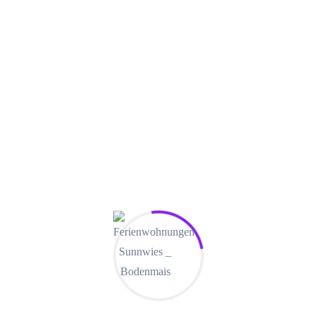
Lorem ipsum dolor sit amet, consectetur adipisicing elit. Vitae
fugiat fugit, asperiores veritatis aliquam numquam eaque quas,
voluptas dolorum at totam minima porro odit reprehenderit, dicta
mollitia. Dolorem veniam iusto dolor nam in dolores culpa nostrum
pariatur consectetur architecto sed et maxime nisi magni quisquam,
asperiores saepe optio, aut officia deserunt voluptate suscipit
officiis! Amet minima dolore quisquam sed, laudantium quasi
provident reprehenderit, adipisci earum placeat numquam cum,
mollitia suscipit. Dolorum magni provident sed corporis ad
excepturi quod laudantium soluta ullam hic fugiat laborum
consectetur minima, libero consequuntur tempora saepe
accusantium. Ducimus neque commodi perspiciatis dolore
inventore culpa, dicta, ipsam sunt! Cumque praesentium nemo