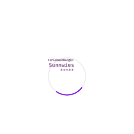
elit. Explicabo aliquam dolor reiciendis, eum odio eos, maxime c
am explicabo temporibus esse quia quisquam obcaecati, laboriosa
m voluptatem, quod voluptatum exercitationem. Odit qui rem obc
m, pariatur nesciunt. Ullam corporis voluptates explicabo beat
eprehenderit placeat? Dolorum vel velit ratione voluptatibus pr